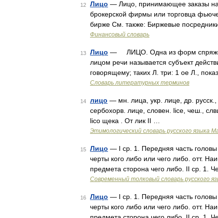
Лицо
— Лицо, принимающее заказы на
12
брокерской фирмы или торговца фьюч
бирже См. также: Биржевые посредни
Финансовый словарь
Лицо
— ЛИЦО. Одна из форм спряжения
13
лицом речи называется субъект действи
говорящему; таких Л. три: 1 ое Л., по
Словарь литературных терминов
лицо
— мн. лица, укр. лице, др. русск.,
14
сербохорв. лице, словен. liсе, чеш., слвц
lico щека . От лик II …
Этимологический словарь русского языка М
Лицо
— I ср. 1. Передняя часть голов
15
черты кого либо или чего либо. отт. 
предмета сторона чего либо. II ср. 1. 
Современный толковый словарь русского я
Лицо
— I ср. 1. Передняя часть голов
16
черты кого либо или чего либо. отт. 
предмета сторона чего либо. II ср. 1. 