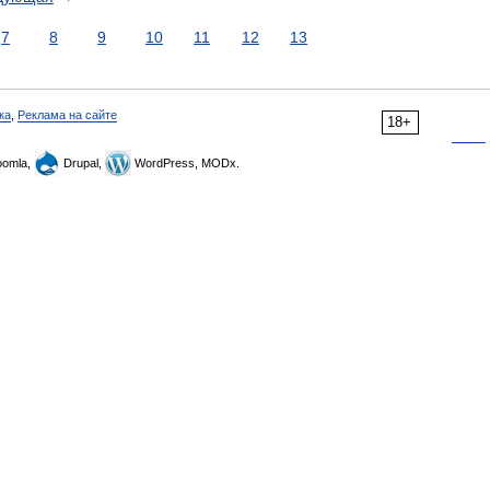
7
8
9
10
11
12
13
ка
,
Реклама на сайте
18+
omla,
Drupal,
WordPress, MODx.