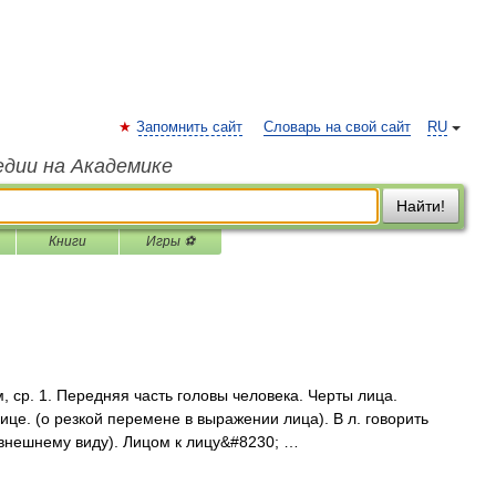
Запомнить сайт
Словарь на свой сайт
RU
едии на Академике
Найти!
Книги
Игры ⚽
, ср. 1. Передняя часть головы человека. Черты лица.
ице. (о резкой перемене в выражении лица). В л. говорить
по внешнему виду). Лицом к лицу&#8230; …