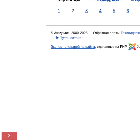
1
2
3
4
5
6
© Академик, 2000-2026
Обратная связь:
Техподдерж
👣 Путешествия
Экспорт словарей на сайты
, сделанные на PHP,
Jo
2