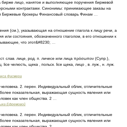
 бирже лицо, нанятое и выполняющее поручения биржевой
ерсными контрактами. Синонимы: принимающее заказы на
ки Биржевые брокеры Финансовый словарь Финам …
 (см.), указывающая на отношение глагола к лицу речи, а
я или состояния, обозначенного глаголом, в его отношении к
казывающее, что этот&#8230; …
 ст. слав. лице, род. п. личесе или лица πρόσωπον (Супр.),
. lice челюсть, щека , польск. lice щека, лицо , в. луж., н. луж.
акса Фасмера
ы человека. 2. перен. Индивидуальный облик, отличительные
Наиболее показательная, выражающая сущность явления или
Человек как член общества. 2 …
зыка Ефремовой
ы человека. 2. перен. Индивидуальный облик, отличительные
Наиболее показательная, выражающая сущность явления или
Человек как член общества. 2 …