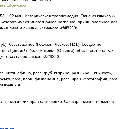
зыка Ефремовой
58, 102 мин. Историческая трагикомедия. Одна из ключевых
, которая имеет многозначное название, принципиальное для
ения лица и личины, истинного и&#8230; …
б); бесстрастное (Гофман, Лесков, П.Я.); бесцветно
геев Ценский); бело матовое (Ольнем); «Бело розовое, как
кое, как слоновая кость&#8230; …
, шутл. афиша, разг., груб. витрина, разг., ирон. личность,
моська, разг., ирон. физиономия, разг., ирон. фотография, разг.
 разг.&#8230; …
ект гражданских правоотношений. Словарь бизнес терминов.
дующая
→