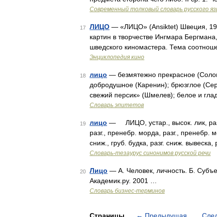
Современный толковый словарь русского я
ЛИЦО
— «ЛИЦО» (Ansiktet) Швеция, 19
17
картин в творчестве Ингмара Бергмана
шведского киномастера. Тема соотнош
Энциклопедия кино
лицо
— безмятежно прекрасное (Сологу
18
добродушное (Каренин); брюзглое (Сер
свежий персик» (Шмелев); белое и глад
Словарь эпитетов
лицо
— ЛИЦО, устар., высок. лик, разг.
19
разг., пренебр. морда, разг., пренебр. 
сниж., груб. будка, разг. сниж. вывеска,
Словарь-тезаурус синонимов русской речи
Лицо
— А. Человек, личность. Б. Субъ
20
Академик.ру. 2001 …
Словарь бизнес-терминов
Страницы
←
Предыдущая
Сле